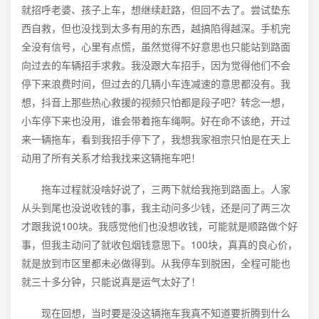
就招呼老婆、孩子上车，想继续赶路，但回不去了。尝试垫东
西自救，但也没找到太多有用的东西，越搞陷得越深。手机完
全没有信号，心里有点慌，虽然觉得不好意思也只能站到路面
向过去的车辆招手求救。我没跟大车招手，因为觉得他们不会
停下来浪费时间，但过去的几辆小车连减速的意思都没有。我
想，抖音上那些热心救援的视频只怕都是段子吧？转念一想，
小车停下来也没用，谁会带着拖车绳啊。好在命不该绝，开过
来一辆拖车，看到我招手停下了，我想我家祖宗只怕是在天上
动用了所有关系才给我找来这辆拖车吧！
拖车过程就没啥好说了，三两下就给我拖到路面上。人家
从头到尾也没说收钱的事，我主动问多少钱，还是问了两三次
才跟我说100块。我感觉他们也没想收钱，可能就是顺路做个好
事，但我主动问了就收包烟钱意思下。100块，真真的良心价，
就是放到市区里都未必做得到。从我停车到脱困，全程可能也
就三十多分钟，只能说真是运气太好了！
现在回想，当时要是没这辆拖车我真不知道要折腾到什么