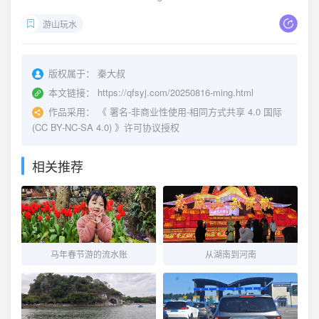
游山玩水
版权属于：
秦大叔
本文链接：
https://qfsyj.com/20250816-ming.html
作品采用：
《
署名-非商业性使用-相同方式共享 4.0 国际
(CC BY-NC-SA 4.0)
》许可协议授权
相关推荐
马年春节游的流水账
从湖南到河南