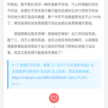
时候去。能不能拦到另一辆车施救不好说，什么时候能拦到也
不好说，如果拦不到车我大概只能往前或往后步行到有手机信
号的地方再打电话叫救援，累个半死不说救援费肯定不止100块
了，哪怕我保险有免费救援只怕也会超出免费救援的里程。
感谢那两位拖车师傅！感谢祖宗保佑！这几年的自驾游，
跑了三、四万公里的高速，经历过很多惊险的瞬间，以前那些
我能厚着脸皮说得益于自己良好的驾驶习惯和应变能力没出
事，但这次我觉得只能是祖宗保佑了！
6.17 复制打开抖音，看看【一百六十斤反骨的作品】在
去西部梦幻峡谷的“无名路”边上陷车，尝试自救却越...
https://v.douyin.com/MELi5GXNXx8/
p@q.rR bAT:/
01/11
3