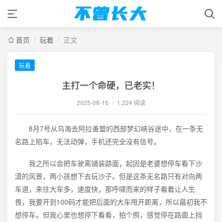
首页
/
玩着
/
正文
玩着
主打一个命硬，已老实！
2025-08-16
/
1,224 阅读
8月7号从乌海去阿拉善盟的西部梦幻峡谷途中，在一条无
名路上陷车，无法动弹，手机还完全没有信号。
我之所以会把车驶离铺装路面，起因是老婆想停车看下沙
漠的风景，两小孩想下去玩沙子。但是这条无名路只有对向两
车道，来往大车多，速度快，那呼啸而来的样子看着让人生
畏，我要开到100码才能把后面的大车甩开距离，所以最初我不
想停车。但我心里也想停下看看，拍个照，感觉停在路面上挡