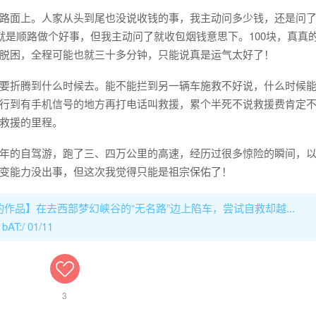
面上。人家从头到尾也没说收钱的事，我主动问多少钱，还是问了
就是顺路做个好事，但我主动问了就收包烟钱意思下。100块，真真
脱困，全程可能也就三十多分钟，只能说真是运气太好了！
折腾到什么时候去。能不能拦到另一辆车施救不好说，什么时候能
行到有手机信号的地方再打电话叫救援，累个半死不说救援费肯定不止
救援的里程。
的自驾游，跑了三、四万公里的高速，经历过很多惊险的瞬间，以
变能力没出事，但这次我觉得只能是祖宗保佑了！
的作品】在去西部梦幻峡谷的“无名路”边上陷车，尝试自救却越...
bAT:/ 01/11
3