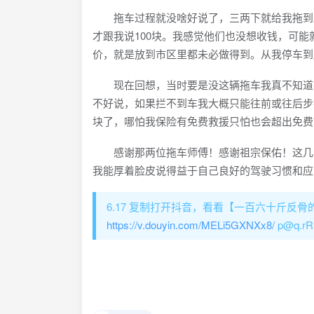
拖车过程就没啥好说了，三两下就给我拖到路
才跟我说100块。我感觉他们也没想收钱，可能
价，就是放到市区里都未必做得到。从我停车到
现在回想，当时要是没这辆拖车我真不知道要
不好说，如果拦不到车我大概只能往前或往后步
块了，哪怕我保险有免费救援只怕也会超出免费
感谢那两位拖车师傅！感谢祖宗保佑！这几年
我能厚着脸皮说得益于自己良好的驾驶习惯和应
6.17 复制打开抖音，看看【一百六十斤反骨
https://v.douyin.com/MELi5GXNXx8/
p@q.rR 