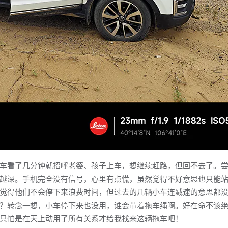
看了几分钟就招呼老婆、孩子上车，想继续赶路，但回不去了。尝
越深。手机完全没有信号，心里有点慌，虽然觉得不好意思也只能
觉得他们不会停下来浪费时间，但过去的几辆小车连减速的意思都
？转念一想，小车停下来也没用，谁会带着拖车绳啊。好在命不该
只怕是在天上动用了所有关系才给我找来这辆拖车吧！