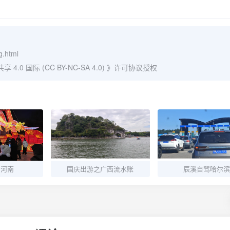
g.html
0 国际 (CC BY-NC-SA 4.0)
》许可协议授权
到河南
国庆出游之广西流水账
辰溪自驾哈尔