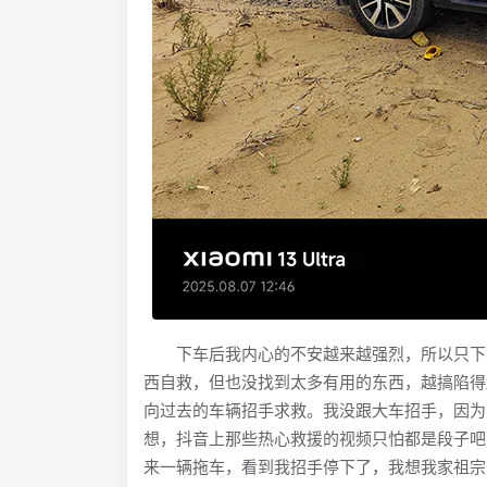
下车后我内心的不安越来越强烈，所以只下车
西自救，但也没找到太多有用的东西，越搞陷得
向过去的车辆招手求救。我没跟大车招手，因为
想，抖音上那些热心救援的视频只怕都是段子吧
来一辆拖车，看到我招手停下了，我想我家祖宗