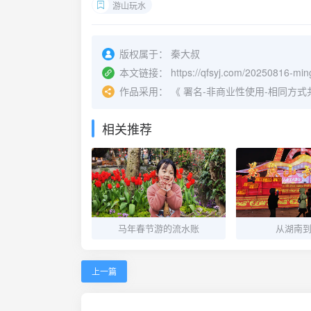
游山玩水
版权属于：
秦大叔
本文链接：
https://qfsyj.com/20250816-min
作品采用：
《
署名-非商业性使用-相同方式共享 4.
相关推荐
马年春节游的流水账
从湖南
上一篇