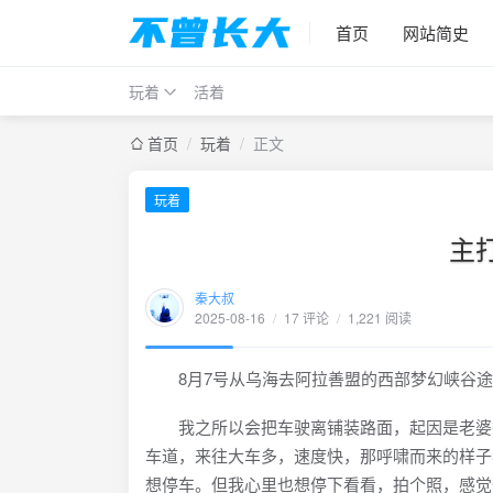
首页
网站简史
玩着
活着
首页
/
玩着
/
正文
玩着
主
秦大叔
2025-08-16
/
17 评论
/
1,221 阅读
8月7号从乌海去阿拉善盟的西部梦幻峡谷途
我之所以会把车驶离铺装路面，起因是老婆想
车道，来往大车多，速度快，那呼啸而来的样子
想停车。但我心里也想停下看看，拍个照，感觉