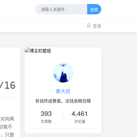
搜索
登录
/16
秦大叔
有钱终成眷属，没钱亲眼目睹
393
4,461
对向两
文章数
评论量
初我不
糟，只是