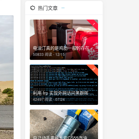
热门文章
1
电油汀真的是鸡肋一般的存在，累觉不爱！
50833 阅读 - 12/15
2
利用 frp 实现外网访问黑群晖 NAS
42497 阅读 - 07/24
3
自己动手更换长安CS55汽油滤芯、机油和机油滤芯