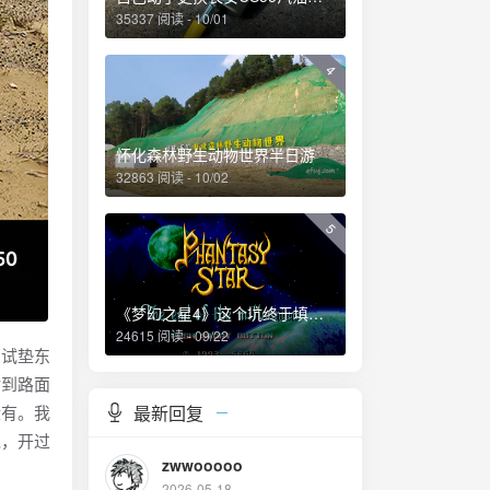
35337 阅读 - 10/01
4
怀化森林野生动物世界半日游
32863 阅读 - 10/02
5
《梦幻之星4》这个坑终于填上了！
24615 阅读 - 09/22
试垫东
站到路面
最新回复
没有。我
绝，开过
zwwooooo
2026-05-18