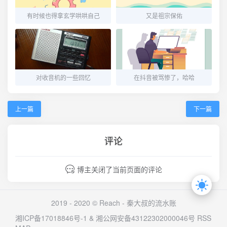
有时候也得拿玄学哄哄自己
又是祖宗保佑
对收音机的一些回忆
在抖音被骂惨了，哈哈
上一篇
下一篇
评论
博主关闭了当前页面的评论
2019 - 2020 © Reach -
秦大叔的流水账
湘ICP备17018846号-1
&
湘公网安备43122302000046号
RSS