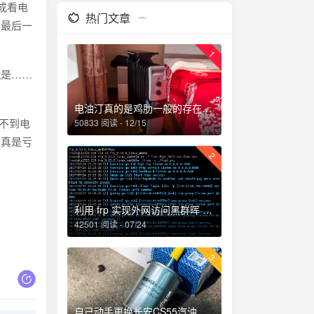
成看电
热门文章
到最后一
1
是……
电油汀真的是鸡肋一般的存在，累觉不爱！
收不到电
50833 阅读 - 12/15
那真是亏
2
利用 frp 实现外网访问黑群晖 NAS
42501 阅读 - 07/24
3
自己动手更换长安CS55汽油滤芯、机油和机油滤芯