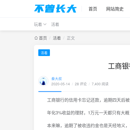
首页
网站简史
玩着
活着
首页
/
活着
/
正文
活着
工商银
秦大叔
2020-05-14
/
28 评论
/
7,400 阅读
工商银行的信用卡忘记还款，逾期四天后被收了5
年化3%收益的理财，1万元一天都只有大概
本来嘛，逾期了被收违约金也是天经地义，没