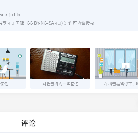
yue-jin.html
0 国际 (CC BY-NC-SA 4.0)
》许可协议授权
宗保佑
对收音机的一些回忆
在抖音被骂惨了，
评论