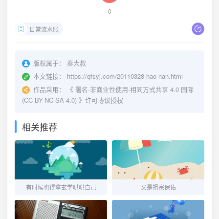
0
日常流水账
版权属于：
秦大叔
本文链接：
https://qfsyj.com/20110328-hao-nan.html
作品采用：
《
署名-非商业性使用-相同方式共享 4.0 国际
(CC BY-NC-SA 4.0)
》许可协议授权
相关推荐
有时候也得拿玄学哄哄自己
又是祖宗保佑