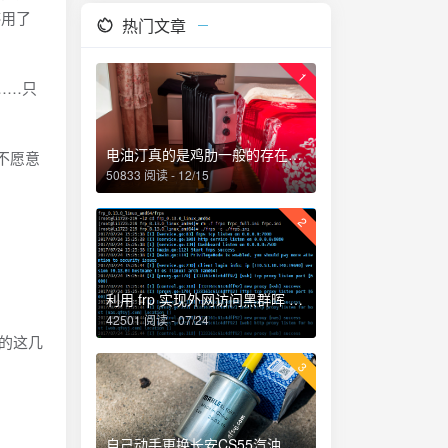
停用了
热门文章
1
4……只
电油汀真的是鸡肋一般的存在，累觉不爱！
不愿意
50833 阅读 - 12/15
2
利用 frp 实现外网访问黑群晖 NAS
42501 阅读 - 07/24
t的这几
3
自己动手更换长安CS55汽油滤芯、机油和机油滤芯