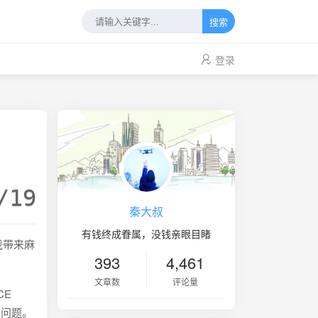
搜索
登录
/19
秦大叔
有钱终成眷属，没钱亲眼目睹
我带来麻
393
4,461
文章数
评论量
CE
出问题。