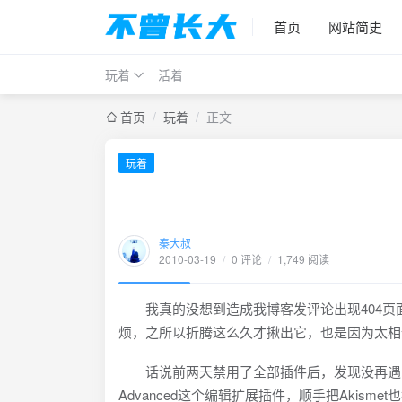
首页
网站简史
玩着
活着
首页
/
玩着
/
正文
玩着
秦大叔
2010-03-19
/
0 评论
/
1,749 阅读
我真的没想到造成我博客发评论出现404页面的
烦，之所以折腾这么久才揪出它，也是因为太相
话说前两天禁用了全部插件后，发现没再遇到40
Advanced这个编辑扩展插件，顺手把Aki