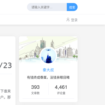
搜索
登录
/23
秦大叔
有钱终成眷属，没钱亲眼目睹
393
4,461
下谁来
文章数
评论量
客户。那