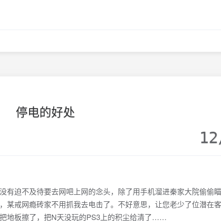
停电的好处
12
有迫不及待要去网吧上网的念头，除了用手机溜进秦家大院偷偷瞄
，某戒网瘾砖家不用抓我去电击了。不好意思，让您老少了位潜在
把地板擦了，把N天没玩的PS3上的积尘给清了……