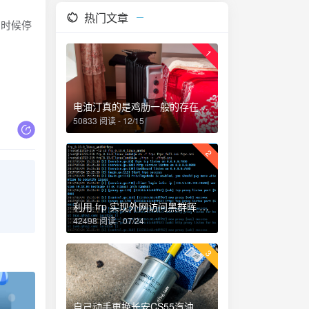
热门文章
时候停
1
电油汀真的是鸡肋一般的存在，累觉不爱！
50833 阅读 - 12/15
2
利用 frp 实现外网访问黑群晖 NAS
42498 阅读 - 07/24
3
自己动手更换长安CS55汽油滤芯、机油和机油滤芯