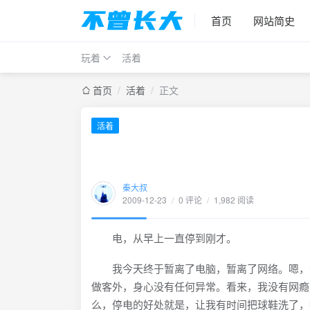
首页
网站简史
玩着
活着
首页
/
活着
/
正文
活着
秦大叔
2009-12-23
/
0 评论
/
1,982 阅读
电，从早上一直停到刚才。
我今天终于暂离了电脑，暂离了网络。嗯，没
做客外，身心没有任何异常。看来，我没有网瘾
么，停电的好处就是，让我有时间把球鞋洗了，